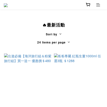
🔥最新活動
Sort by
24 Items per page