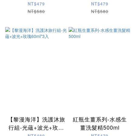
NT$479
NT$479
NT$580
NT$580
【黎漫海洋】洗護沐旅
紅瓶生薑系列-水感生
行組-光蘊+波光+玫瑰
薑洗髮精500ml
60ml*3入
NT$480
NT$479