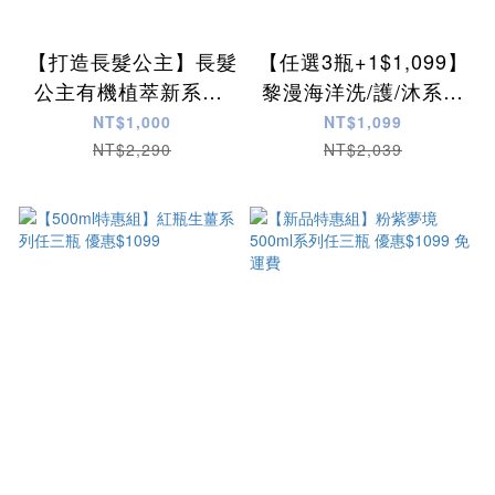
【打造長髮公主】長髮
【任選3瓶+1$1,099】
公主有機植萃新系列-
黎漫海洋洗/護/沐系列
任選２瓶＄１０００
500ml
NT$1,000
NT$1,099
NT$2,290
NT$2,039