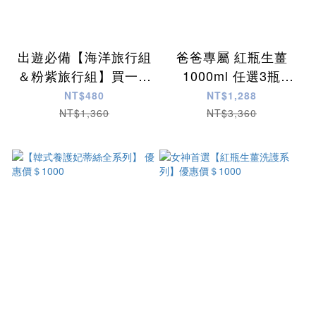
出遊必備【海洋旅行組
爸爸專屬 紅瓶生薑
＆粉紫旅行組】買一送
1000ml 任選3瓶
一 優惠價＄480
＄1288
NT$480
NT$1,288
NT$1,360
NT$3,360