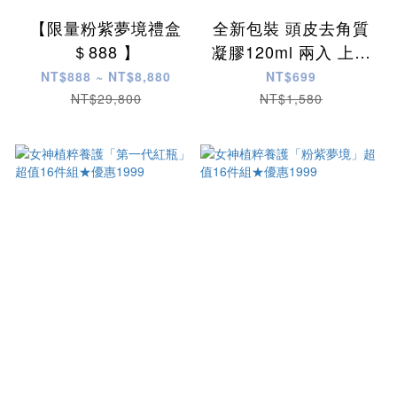
【限量粉紫夢境禮盒
全新包裝 頭皮去角質
＄888 】
凝膠120ml 兩入 上市
價＄ 699
NT$888 ~ NT$8,880
NT$699
NT$29,800
NT$1,580