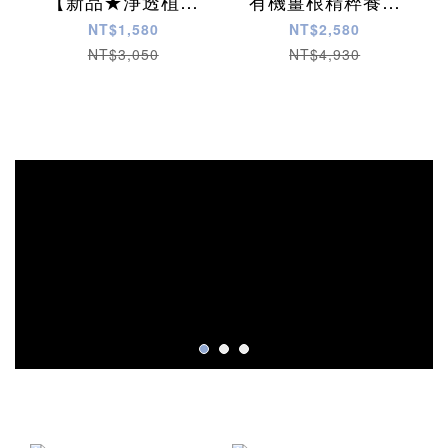
【新品★淨透植萃
有機薑根精粹養髮
控油洗護組】
四件組
NT$1,580
NT$2,580
NT$3,050
NT$4,930