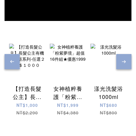
【打造長髮
女神植粹養
漾光洗髮浴
公主】長髮
護「粉紫夢
1000ml
公主有機植
境」超值16
NT$1,000
NT$1,999
NT$680
萃新系列-任
件組★優惠
NT$2,290
NT$4,380
NT$800
選２瓶＄１
1999
０００