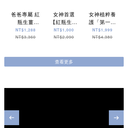
爸爸專屬 紅
女神首選
女神植粹養
瓶生薑
【紅瓶生薑
護「第一代
1000ml 任
洗護系列】
紅瓶」超值
NT$1,288
NT$1,000
NT$1,999
選3瓶
優惠價
16件組★優
NT$3,360
NT$2,090
NT$4,380
＄1288
＄1000
惠1999
查看更多