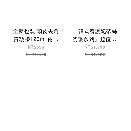
全新包裝 頭皮去角
「韓式養護妃蒂絲
質凝膠120ml 兩入
洗護系列」超值16
上市價＄ 699
件組★優惠1999
NT$699
NT$1,999
NT$1,580
NT$4,629