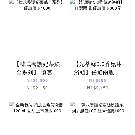
【韓式養護妃蒂絲
【妃蒂絲3.0香氛沐
全系列】 優惠價
浴組】任選兩瓶 優
＄1000
惠價＄800元
NT$1,000
NT$800
NT$2,150
NT$2,159