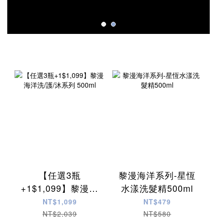
【任選3瓶
黎漫海洋系列-星恆
+1$1,099】黎漫海
水漾洗髮精500ml
洋洗/護/沐系列
NT$1,099
NT$479
500ml
NT$2,039
NT$580