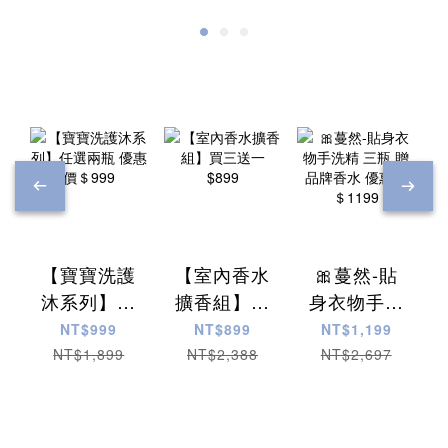
【寶寶洗護
【室內香水
🎀蔓然-貼
沐系列】任
擴香組】買
身衣物手洗
選兩瓶 優惠
三送一
精 三瓶 贈
NT$999
NT$899
NT$1,199
價＄999
$899
品牌香水 優
NT$1,899
NT$2,388
NT$2,697
惠價＄1199