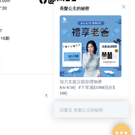
l.com
:30
長髮公主的秘密
7
村16鄰
強力支援父親節禮物🎁
$
TWD
𝟖/𝟔-𝟖/𝟏𝟎〚#下單滿$𝟏𝟓𝟖𝟖現折$
𝟏𝟎𝟖〛
回覆至 長髮公主的秘密