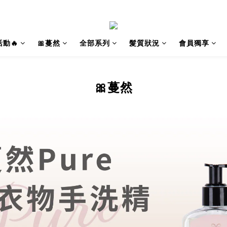
動🔥
🎀蔓然
全部系列
髮質狀況
會員獨享
🎀蔓然