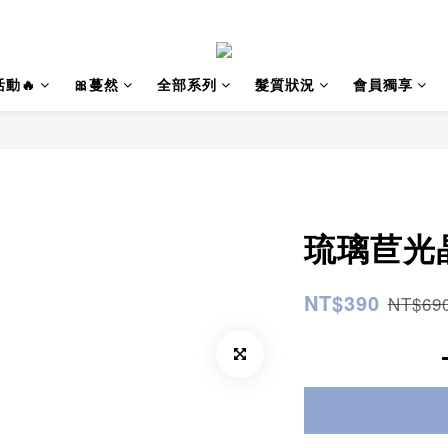
動🔥
🎀蔓然
全部系列
髮質狀況
會員獨享
琉璃苣光晶
NT$390
NT$69