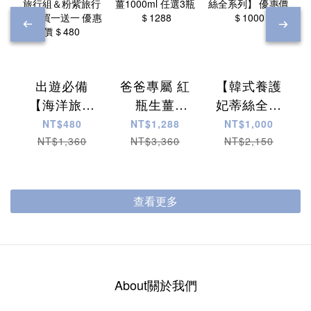
出遊必備
爸爸專屬 紅
【韓式養護
【海洋旅行
瓶生薑
妃蒂絲全系
組＆粉紫旅
1000ml 任
列】 優惠價
NT$480
NT$1,288
NT$1,000
行組】買一
選3瓶
＄1000
NT$1,360
NT$3,360
NT$2,150
送一 優惠價
＄1288
＄480
查看更多
About關於我們