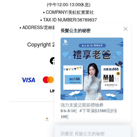
(中午12:00-13:00休息)
▪ COMPANY/美虹虹實業社
▪ TAX ID NUMBER/38789837
▪ ADDRESS/雲林縣水林鄉土厝村16鄰王厝寮22-5號
長髮公主的秘密
Copyright 2015 © 長髮公主的秘密
強力支援父親節禮物🎁
𝟖/𝟔-𝟖/𝟏𝟎〚#下單滿$𝟏𝟓𝟖𝟖現折$
$
TWD
𝟏𝟎𝟖〛
回覆至 長髮公主的秘密