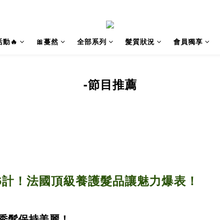
動🔥
🎀蔓然
全部系列
髮質狀況
會員獨享
-節目推薦
6計！法國頂級養護髮品讓魅力爆表！
秀髮保持美麗！