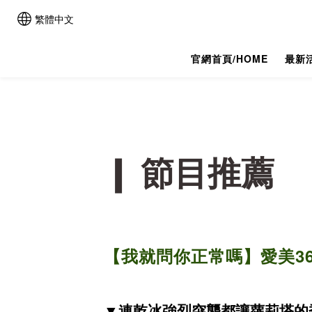
繁體中文
官網首頁/HOME
最新活
❙ 節目推薦
【
我就問你正常嗎
】
愛美3
▼
連乾冰強烈突襲都讓蘿莉塔的