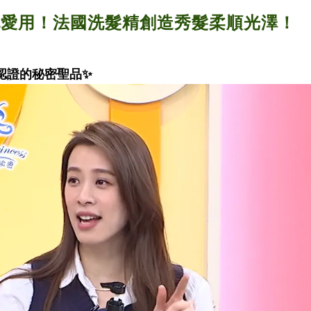
也愛用！法國洗髮精創造秀髮柔順光澤！
認證的秘密聖品
✨