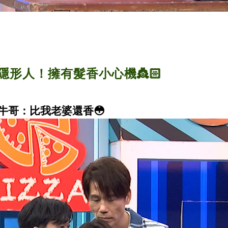
當隱形人！擁有髮香小心機👸🏻
牛哥：比我老婆還香
😳