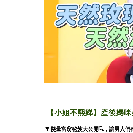
【小姐不熙娣】產後媽咪
▼
髮量富翁秘笈大公開🔍，讓男人們