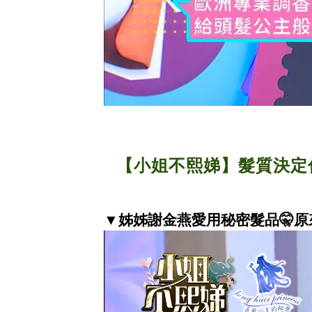
【小姐不熙娣】
髮質決定
▼
姊姊謝金燕愛用秘密髮品
🤫
原