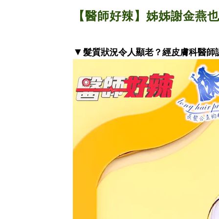
【醫師好辣】姊姊謝金燕
▼
髮質狀況令人顯老？經皮膚科醫師