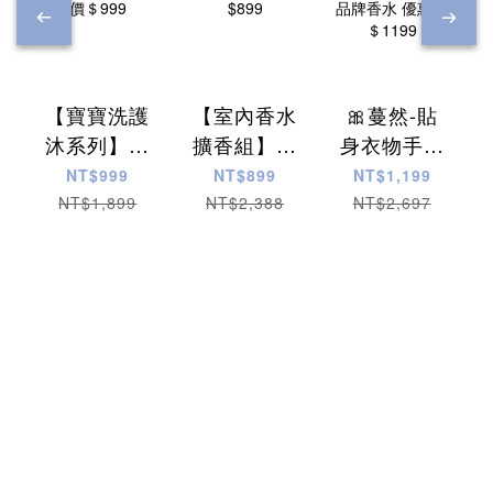
【寶寶洗護
【室內香水
🎀蔓然-貼
沐系列】任
擴香組】買
身衣物手洗
選兩瓶 優惠
三送一
精 三瓶 贈
NT$999
NT$899
NT$1,199
價＄999
$899
品牌香水 優
NT$1,899
NT$2,388
NT$2,697
惠價＄1199