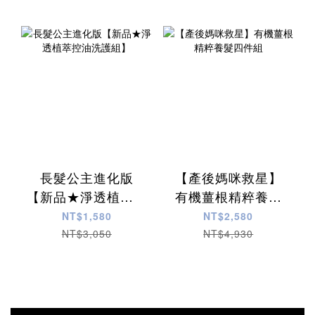
長髮公主進化版
【產後媽咪救星】
【新品★淨透植萃控
有機薑根精粹養髮
油洗護組】
四件組
NT$1,580
NT$2,580
NT$3,050
NT$4,930