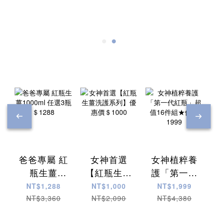
爸爸專屬 紅
女神首選
女神植粹養
瓶生薑
【紅瓶生薑
護「第一代
1000ml 任
洗護系列】
紅瓶」超值
NT$1,288
NT$1,000
NT$1,999
選3瓶
優惠價
16件組★優
NT$3,360
NT$2,090
NT$4,380
＄1288
＄1000
惠1999