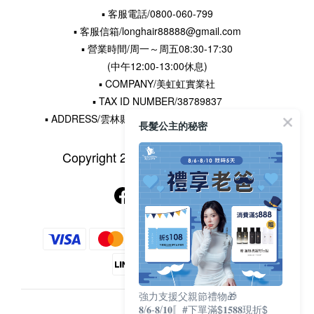
▪ 客服電話/0800-060-799
▪ 客服信箱/longhair88888@gmail.com
▪ 營業時間/周一～周五08:30-17:30
(中午12:00-13:00休息)
▪ COMPANY/美虹虹實業社
▪ TAX ID NUMBER/38789837
▪ ADDRESS/雲林縣水林鄉土厝村16鄰王厝寮22-5號
長髮公主的秘密
Copyright 2015 © 長髮公主的秘密
強力支援父親節禮物🎁
𝟖/𝟔-𝟖/𝟏𝟎〚#下單滿$𝟏𝟓𝟖𝟖現折$