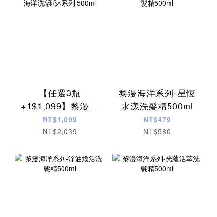
【任選3瓶
黎漫海洋系列-星恆
+1$1,099】黎漫海
水漾洗髮精500ml
洋洗/護/沐系列
NT$1,099
NT$479
500ml
NT$2,039
NT$580