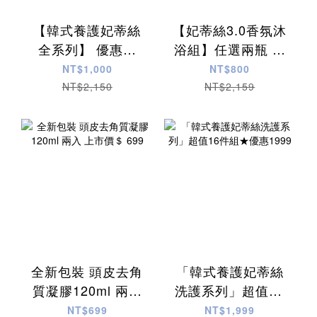
【韓式養護妃蒂絲
【妃蒂絲3.0香氛沐
全系列】 優惠價
浴組】任選兩瓶 優
＄1000
惠價＄800元
NT$1,000
NT$800
NT$2,150
NT$2,159
全新包裝 頭皮去角
「韓式養護妃蒂絲
質凝膠120ml 兩入
洗護系列」超值16
上市價＄ 699
件組★優惠1999
NT$699
NT$1,999