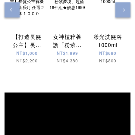
【打造長髮
女神植粹養
漾光洗髮浴
公主】長髮
護「粉紫夢
1000ml
公主有機植
境」超值16
NT$1,000
NT$1,999
NT$680
萃新系列-任
件組★優惠
NT$2,290
NT$4,380
NT$800
選２瓶＄１
1999
０００